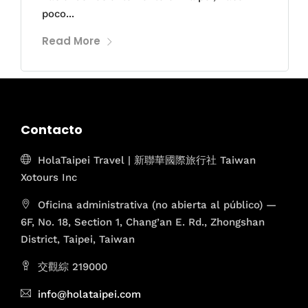
poco...
Read More
Contacto
HolaTaipei Travel | 新聯華國際旅行社 Taiwan
Xotours Inc
Oficina administrativa (no abierta al público) —
6F, No. 18, Section 1, Chang’an E. Rd., Zhongshan
District, Taipei, Taiwan
交觀綜 219000
info@holataipei.com