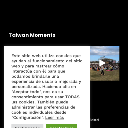
Taiwan Moments
Este sitio web utiliza cookies que
ayudan al funcionamiento del sitio
web y para rastrear cómo
interactúa con él para que
podamos brindarle una
experiencia de usuario mejorada y
personalizada. Haciendo clic en
Seguir en Instagram
"Aceptar todo", nos da su
consentimiento para usar TODAS
las cookies. También puede
administrar las preferencias de
cookies individuales desde
"Configuración".
Leer más
Condiciones de servicio
Política de privacidad
Alianzas | 合作夥伴