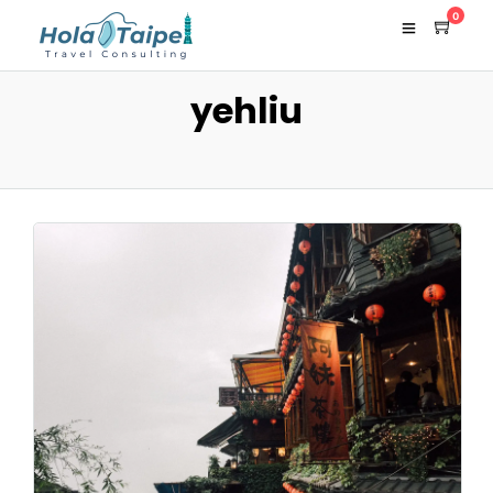
0
yehliu