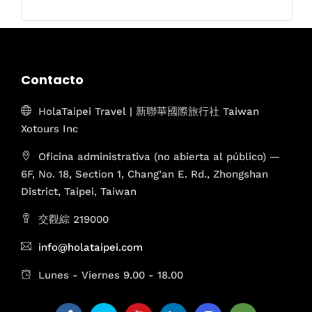
Contacto
HolaTaipei Travel | 新聯華國際旅行社 Taiwan
Xotours Inc
Oficina administrativa (no abierta al público) —
6F, No. 18, Section 1, Chang’an E. Rd., Zhongshan
District, Taipei, Taiwan
交觀綜 219000
info@holataipei.com
Lunes - Viernes 9.00 - 18.00