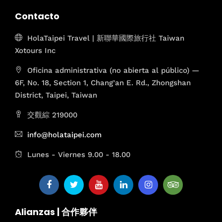
Contacto
HolaTaipei Travel | 新聯華國際旅行社 Taiwan
Xotours Inc
Oficina administrativa (no abierta al público) —
6F, No. 18, Section 1, Chang’an E. Rd., Zhongshan
District, Taipei, Taiwan
交觀綜 219000
info@holataipei.com
Lunes - Viernes 9.00 - 18.00
Alianzas | 合作夥伴