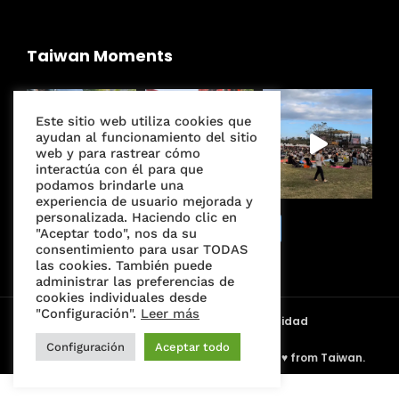
Taiwan Moments
Este sitio web utiliza cookies que
ayudan al funcionamiento del sitio
web y para rastrear cómo
interactúa con él para que
podamos brindarle una
experiencia de usuario mejorada y
personalizada. Haciendo clic en
Seguir en Instagram
"Aceptar todo", nos da su
consentimiento para usar TODAS
las cookies. También puede
administrar las preferencias de
cookies individuales desde
"Configuración".
Leer más
Condiciones de servicio
Política de privacidad
Alianzas | 合作夥伴
Configuración
Aceptar todo
© 2017-2026 HolaTaipei Co. Ltd. - Made with ♥ from Taiwan.