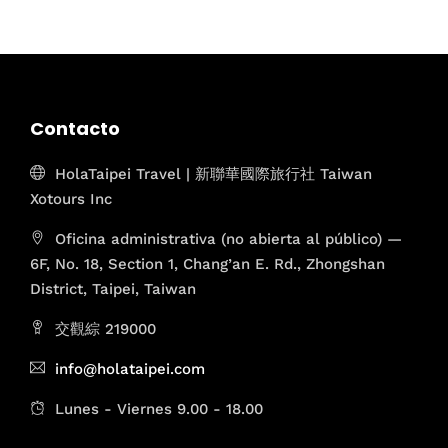
Contacto
HolaTaipei Travel | 新聯華國際旅行社 Taiwan
Xotours Inc
Oficina administrativa (no abierta al público) —
6F, No. 18, Section 1, Chang’an E. Rd., Zhongshan
District, Taipei, Taiwan
交觀綜 219000
info@holataipei.com
Lunes - Viernes 9.00 - 18.00