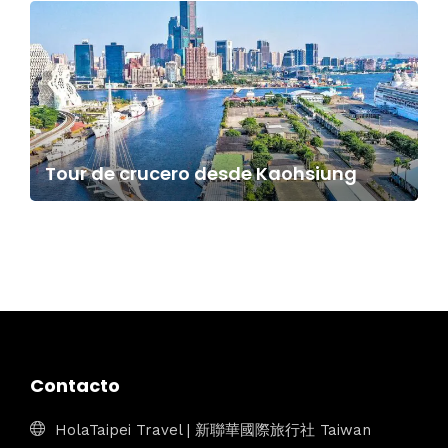
Tour de crucero desde Kaohsiung
Contacto
HolaTaipei Travel | 新聯華國際旅行社 Taiwan